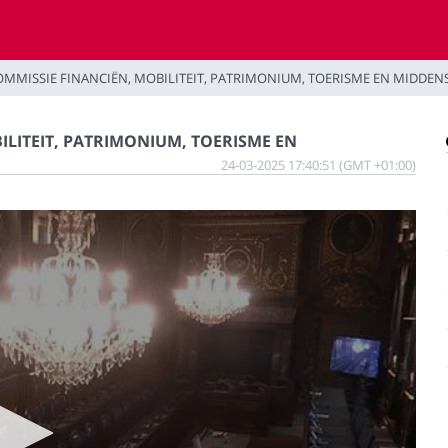
MISSIE FINANCIËN, MOBILITEIT, PATRIMONIUM, TOERISME EN MIDDEN
LITEIT, PATRIMONIUM, TOERISME EN
24-03-2025 17:40:51 (GMT +01:00)