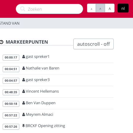
nl
A
A
A
STAND VAN
MARKEERPUNTEN
autoscroll - off
gast spreker1
00:00:17
Nathalie van Baren
00:04:51
gast spreker3
00:04:57
Vincent Hellemans
00:48:35
Ben Van Duppen
00:50:18
Meyrem Almaci
00:57:22
BRCKF Opening zitting
00:57:26