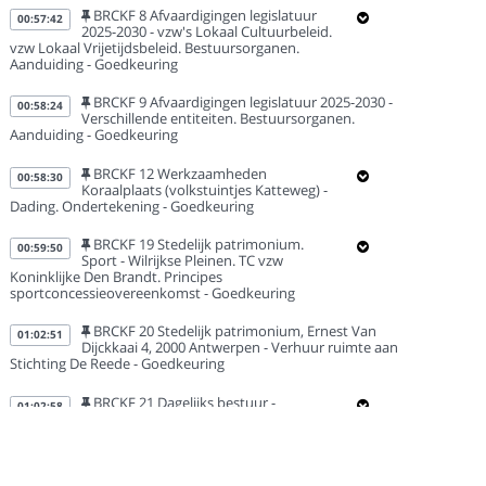
BRCKF 8 Afvaardigingen legislatuur
00:57:42
2025-2030 - vzw's Lokaal Cultuurbeleid.
vzw Lokaal Vrijetijdsbeleid. Bestuursorganen.
Aanduiding - Goedkeuring
BRCKF 9 Afvaardigingen legislatuur 2025-2030 -
00:58:24
Verschillende entiteiten. Bestuursorganen.
Aanduiding - Goedkeuring
BRCKF 12 Werkzaamheden
00:58:30
Koraalplaats (volkstuintjes Katteweg) -
Dading. Ondertekening - Goedkeuring
BRCKF 19 Stedelijk patrimonium.
00:59:50
Sport - Wilrijkse Pleinen. TC vzw
Koninklijke Den Brandt. Principes
sportconcessieovereenkomst - Goedkeuring
BRCKF 20 Stedelijk patrimonium, Ernest Van
01:02:51
Dijckkaai 4, 2000 Antwerpen - Verhuur ruimte aan
Stichting De Reede - Goedkeuring
BRCKF 21 Dagelijks bestuur -
01:02:58
Definitie. Opheffing en nieuwe versie -
Goedkeuring
BRCKF 34 District Ekeren. Groot Hagelkruis,
01:07:26